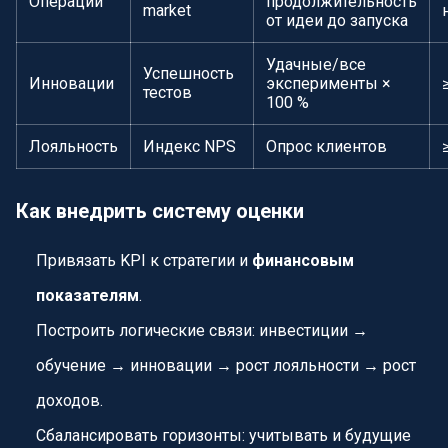
Операции
продолжительность
market
от идеи до запуска
Удачные/все
Успешность
Инновации
эксперименты ×
тестов
100 %
Лояльность
Индекс NPS
Опрос клиентов
Как внедрить систему оценки
Привязать KPI к стратегии и
финансовым
показателям
.
Построить логические связи: инвестиции →
обучение → инновации → рост лояльности → рост
доходов.
Сбалансировать горизонты: учитывать и будущие